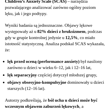
Children’s Anxiety Scale (SCAS)
– narzędzia
pozwalającego analizować zarówno ogólny poziom
lęku, jak i jego podtypy.
Wyniki badania są jednoznaczne. Objawy lękowe
występowały aż u
82% dzieci z bruksizmem
, podczas
gdy w grupie kontrolnej jedynie u
12,5%
, co miało
istotność statystyczną. Analiza podskal SCAS wykazała,
że:
lęk przed oceną (performance anxiety)
był nasilony
zarówno u dzieci w wieku 6–12, jak i 12–16 lat,
lęk separacyjny
częściej dotyczył młodszej grupy,
objawy obsesyjno-kompulsyjne
dominowały u dzieci
starszych (12–16 lat).
Autorzy podkreślają, że
ból ucha u dzieci może być
wczesnym objawem zaburzeń lękowych
, a