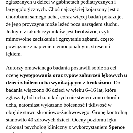
zgłaszanych u dzieci w gabinetach pediatrycznych i
laryngologicznych. Choć najczęściej kojarzony jest z
chorobami samego ucha, coraz więcej badań pokazuje,
że jego przyczyna może leżeć poza narządem słuchu.
Jednym z takich czynników jest
bruksizm
, czyli
mimowolne zaciskanie i zgrzytanie zębami, często
powiązane z napięciem emocjonalnym, stresem i
lękiem.
Autorzy omawianego badania postawili sobie za cel
ocenę
występowania oraz typów zaburzeń lękowych u
dzieci z bólem ucha wynikającym z bruksizmu
. Do
badania włączono 86 dzieci w wieku 6–16 lat, które
zgłaszały ból ucha, u których nie stwierdzono chorób
ucha, natomiast wykazano bolesność i tkliwość w
obrębie stawu skroniowo-żuchwowego. Grupę kontrolną
stanowiło 40 zdrowych dzieci. Oceny poziomu lęku
dokonał psycholog kliniczny z wykorzystaniem
Spence