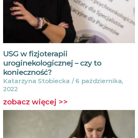
USG w fizjoterapii
uroginekologicznej – czy to
konieczność?
Katarzyna Stobiecka
6 października,
2022
zobacz więcej >>