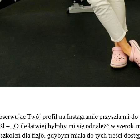
bserwując Twój profil na Instagramie przyszła mi do
śl – „O ile łatwiej byłoby mi się odnaleźć w szeroki
 szkoleń dla fizjo, gdybym miała do tych treści dostę