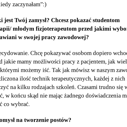
iedy zaczynałam”:)
ki jest Twój zamysł? Chcesz pokazać studentom
erapii/ młodym fizjoterapeutom przed jakimi wyb
tawiani w swojej pracy zawodowej?
decydowanie. Chcę pokazywać osobom dopiero wch
 jakie mamy możliwości pracy z pacjentem, jak wiele
 którymi możemy iść. Tak jak mówisz w naszym zaw
ezliczona ilość technik terapeutycznych, każdej z nic
czyć na kilku rodzajach szkoleń. Czasami trudno się
ć, w końcu skąd nie mając żadnego doświadczenia 
ć co wybrać.
omysł na tworzenie postów?