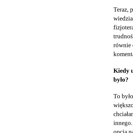
Teraz, 
wiedzia
fizjote
trudnoś
równie 
komenta
Kiedy 
było?
To było
większo
chciała
innego.
opcja n