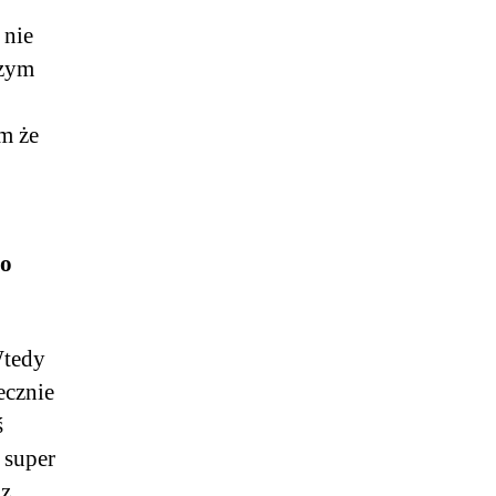
 nie
czym
m że
to
Wtedy
ecznie
ś
o super
 z