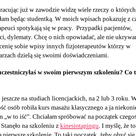
pracując już w zawodzie widzę wiele rzeczy o których
łam będąc studentką. W moich wpisach pokazuję z 
rapeuci spotykają się w pracy. Przypadki pacjentów,
ci, dylematy. Chcę o nich opowiadać, ale nie ukrywa
cenię sobie wpisy innych fizjoterapeutów którzy w
rzach dzielą się swoimi doświadczeniami.
uczestniczyłaś w swoim pierwszym szkoleniu? Co 
 jeszcze na studiach licencjackich, na 2 lub 3 roku. 
ść osób robiła kurs masażu klasycznego a ja niekoni
m „w to iść”. Chciałam spróbować na początek czego
 Stanęło na szkoleniu z
kinesiotapingu
. I myślę, że t
a pierwsze szkolenie. To taki początek, żeby obyć się