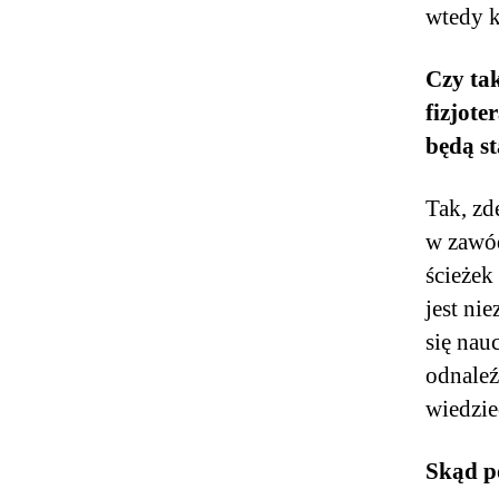
wtedy k
Czy ta
fizjot
będą s
Tak, z
w zawód
ścieżek
jest ni
się nau
odnaleź
wiedzie
Skąd p