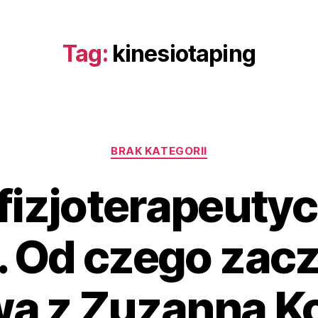
Tag:
kinesiotaping
BRAK KATEGORII
fizjoterapeuty
t. Od czego zacz
a z Zuzanną K