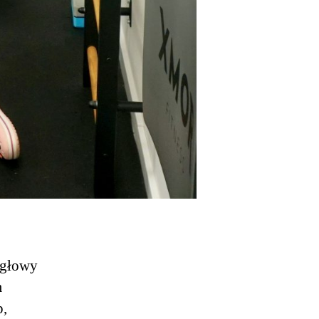
 głowy
m
p,