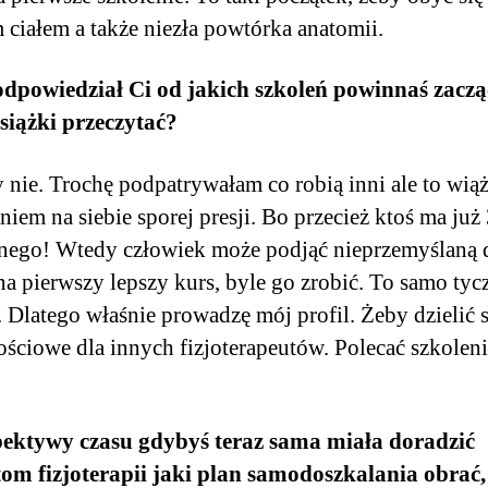
 ciałem a także niezła powtórka anatomii.
odpowiedział Ci od jakich szkoleń powinnaś zaczą
siążki przeczytać?
y nie. Trochę podpatrywałam co robią inni ale to wiąż
niem na siebie sporej presji. Bo przecież ktoś ma już
dnego! Wtedy człowiek może podjąć nieprzemyślaną 
 na pierwszy lepszy kurs, byle go zrobić. To samo tycz
. Dlatego właśnie prowadzę mój profil. Żeby dzielić 
ościowe dla innych fizjoterapeutów. Polecać szkoleni
pektywy czasu gdybyś teraz sama miała doradzić
om fizjoterapii jaki plan samodoszkalania obrać,