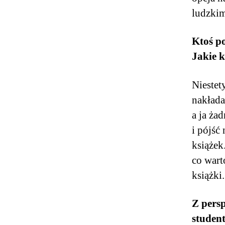
ludzkim
Ktoś p
Jakie k
Niestet
nakłada
a ja ża
i pójść
książek
co wart
książki.
Z pers
student