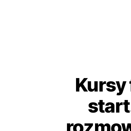
Kursy 
star
rozmow