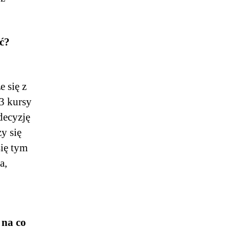
ć?
e się z
 3 kursy
decyzję
y się
się tym
a,
 na co