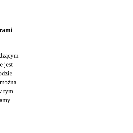
orami
odzącym
 jest
odzie
h można
 w tym
mamy