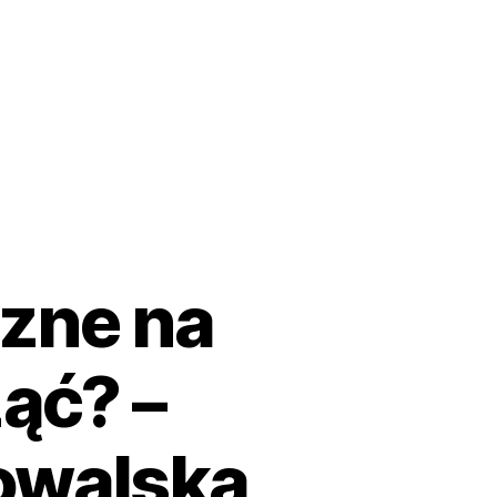
czne na
ąć? –
owalską