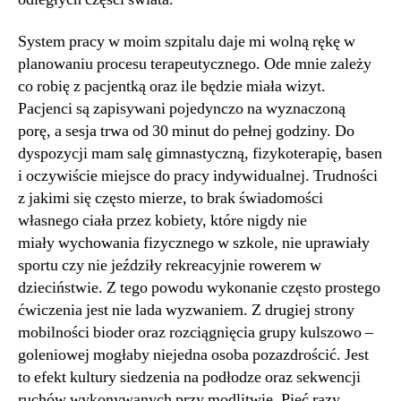
System pracy w moim szpitalu daje mi wolną rękę w
planowaniu procesu terapeutycznego. Ode mnie zależy
co robię z pacjentką oraz ile będzie miała wizyt.
Pacjenci są zapisywani pojedynczo na wyznaczoną
porę, a sesja trwa od 30 minut do pełnej godziny. Do
dyspozycji mam salę gimnastyczną, fizykoterapię, basen
i oczywiście miejsce do pracy indywidualnej. Trudności
z jakimi się często mierze, to brak świadomości
własnego ciała przez kobiety, które nigdy nie
miały wychowania fizycznego w szkole, nie uprawiały
sportu czy nie jeździły rekreacyjnie rowerem w
dzieciństwie. Z tego powodu wykonanie często prostego
ćwiczenia jest nie lada wyzwaniem. Z drugiej strony
mobilności bioder oraz rozciągnięcia grupy kulszowo –
goleniowej mogłaby niejedna osoba pozazdrościć. Jest
to efekt kultury siedzenia na podłodze oraz sekwencji
ruchów wykonywanych przy modlitwie. Pięć razy