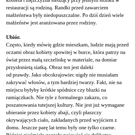
kobieta i mężczyzna siedzący przy jednym stoliku w
restauracji są rodziną. Randki przed zawarciem
małżeństwa były niedopuszczalne. Po dziś dzień wiele
małżeństw jest aranżowana przez rodziny.
Ubiór.
Często, kiedy mówię gdzie mieszkam, ludzie mają przed
oczami obraz kobiety spowitej w burce, która patrzy na
świat przez małą szczelinkę w materiale, na domiar
przysłonietą siatką. Obraz ten jest daleki
od prawdy. Jako obcokrajowiec nigdy nie musiałam
zakrywać włosów, a tym bardziej twarzy. Fakt, nie na
miejscu byłyby krótkie spódnice czy bluzki na
ramiączkach. Nie tyle z formalnego zakazu, co
poszanowania tutejszej kultury. Nie jest już wymagane
ubieranie przez kobiety abaji, czyli płaszczy
okrywających ciało, zakładanych przed wyjściem z
domu. Jeszcze parę lat temu były one tylko czarne.