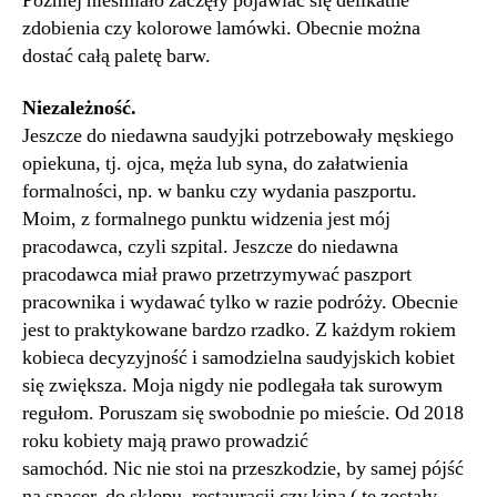
Później nieśmiało zaczęły pojawiać się delikatne
zdobienia czy kolorowe lamówki. Obecnie można
dostać całą paletę barw.
Niezależność.
Jeszcze do niedawna saudyjki potrzebowały męskiego
opiekuna, tj. ojca, męża lub syna, do załatwienia
formalności, np. w banku czy wydania paszportu.
Moim, z formalnego punktu widzenia jest mój
pracodawca, czyli szpital. Jeszcze do niedawna
pracodawca miał prawo przetrzymywać paszport
pracownika i wydawać tylko w razie podróży. Obecnie
jest to praktykowane bardzo rzadko. Z każdym rokiem
kobieca decyzyjność i samodzielna saudyjskich kobiet
się zwiększa. Moja nigdy nie podlegała tak surowym
regułom. Poruszam się swobodnie po mieście. Od 2018
roku kobiety mają prawo prowadzić
samochód. Nic nie stoi na przeszkodzie, by samej pójść
na spacer, do sklepu, restauracji czy kina ( te zostały