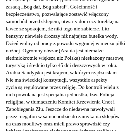
zasadą „Bóg dał, Bóg zabrał”. Gościnność i
bezpieczeństwo, pozwalające zostawić włączony
samochód przed sklepem, otwarty dom czy torebkę na
ławce ze spokojem, że nikt tego nie zabierze. Litr
benzyny niewiele droższy niż najtajsza butelka wody.
Dzień wolny od pracy z powodu wygranej w meczu piłki
nożnej. Ogromny obszar (Arabia jest niemalże
siedmiokrotnie większa niż Polska) nieskażony masową
turystyką i średnio tylko 45 dni deszczowych w roku.
Arabia Saudyjska jest krajem, w którym rządzi islam.
Nie ma świeckiej konstytucji, wszystkie aspekty
życia są regulowane przez religię. Do kontroli wielu z
nich powołana jest specjalna jednostka, tzw. Policja
religijna, w tłumaczeniu Komitet Krzewienia Cnót i
Zapobiegania Złu. Jeszcze do niedawna nawoływali
przez megafon w samochodzie do zamykania sklepów
na czas modlitwy oraz mieli prawo sprawdzić czy