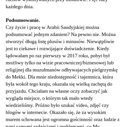
każdego dnia.
Podsumowanie.
Czy życie i pracę w Arabii Saudyjskiej można
podsumować jednym zdaniem? Na pewno nie. Można
stworzyć długą listę plusów i minusów. Niewątpliwie
jest to ciekawe i rozwijające doświadczenie. Kiedy
lądowałam po raz pierwszy w 2017 roku, pobyt był
możliwy tylko na wizie pracowniczej/biznesowej lub
religijnej dla muzułmanów odbywajacych pielgrzymkę
do Mekki. Dla mnie niedostępność i tajemnica, która
była wokół tego kraju, okazała się wielką zachętą do
przyjazdu. Chciałam na własne oczy zobaczyć jak
wygląda miejsce, o którym tak mało wtedy
wiedzieliśmy. Próżno było szukać video, zdjęć czy
blogów w internecie. Okazało się, że za wysokim
murem schowana jest ogromna gościnność oraz ludzie z
tymi samymi radościami i problemami, co My.