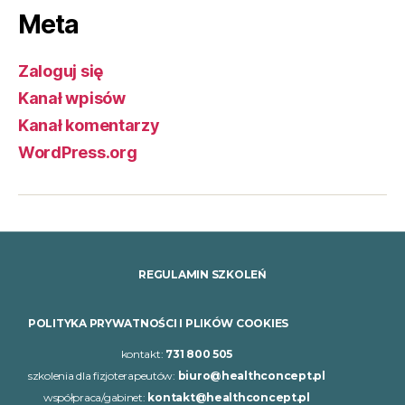
Meta
Zaloguj się
Kanał wpisów
Kanał komentarzy
WordPress.org
REGULAMIN SZKOLEŃ
POLITYKA PRYWATNOŚCI I PLIKÓW COOKIES
kontakt:
731 800 505
szkolenia dla fizjoterapeutów:
biuro@healthconcept.pl
współpraca/gabinet:
kontakt@healthconcept.pl