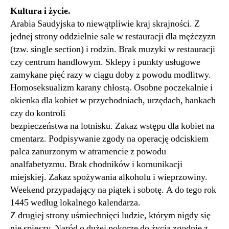
Kultura i życie.
Arabia Saudyjska to niewątpliwie kraj skrajności. Z
jednej strony oddzielnie sale w restauracji dla mężczyzn
(tzw. single section) i rodzin. Brak muzyki w restauracji
czy centrum handlowym. Sklepy i punkty usługowe
zamykane pięć razy w ciągu doby z powodu modlitwy.
Homoseksualizm karany chłostą. Osobne poczekalnie i
okienka dla kobiet w przychodniach, urzędach, bankach
czy do kontroli
bezpieczeństwa na lotnisku. Zakaz wstępu dla kobiet na
cmentarz. Podpisywanie zgody na operację odciskiem
palca zanurzonym w atramencie z powodu
analfabetyzmu. Brak chodników i komunikacji
miejskiej. Zakaz spożywania alkoholu i wieprzowiny.
Weekend przypadający na piątek i sobotę. A do tego rok
1445 według lokalnego kalendarza.
Z drugiej strony uśmiechnięci ludzie, którym nigdy się
nie spieszy. Naród o dużej pokorze do życia zgodnie z