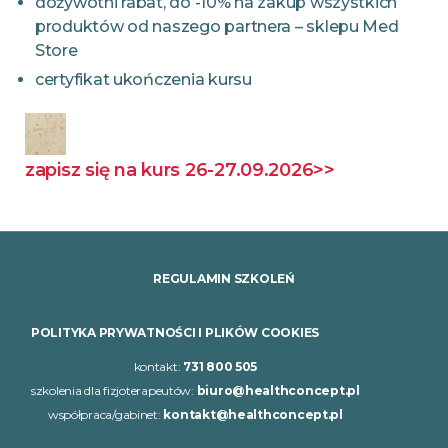
dożywotni rabat, do -10% na zakup wszystkich
produktów od naszego partnera – sklepu Med
Store
certyfikat ukończenia kursu
zapisz się na kurs 26-27.09.2026>>
REGULAMIN SZKOLEŃ
POLITYKA PRYWATNOŚCI I PLIKÓW COOKIES
kontakt:
731 800 505
szkolenia dla fizjoterapeutów:
biuro@healthconcept.pl
współpraca/gabinet:
kontakt@healthconcept.pl