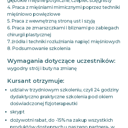
głębokie mięśnie potyliczne, czepiec ścięgnisty
4. Praca z mięśniami mimicznymi poprzez techniki
mięśniowo powięziowe
5. Praca z wewnętrzną stroną ust i szyją
6. Praca ze zmarszczkami i bliznami po zabiegach
chirurgii plastycznej
7. źródła i techniki rozluźniania napięć mięśniowych
8. Podsumowanie szkolenia
Wymagania dotyczące uczestników:
wygodny strój i buty na zmianę
Kursant otrzymuje:
udział w trzydniowym szkoleniu, czyli 24 godziny
dydaktyczno praktyczne szkolenia pod okiem
doświadczonej fizjoterapeutki
skrypt
dożywotni rabat, do -15% na zakup wszystkich
produktów dostępnych u naszego partnera- w