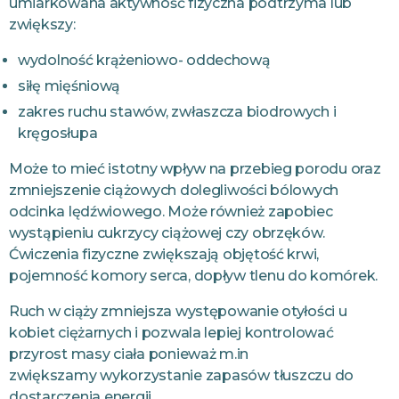
umiarkowana aktywność fizyczna podtrzyma lub
zwiększy:
wydolność krążeniowo- oddechową
siłę mięśniową
zakres ruchu stawów, zwłaszcza biodrowych i
kręgosłupa
Może to mieć istotny wpływ na przebieg porodu oraz
zmniejszenie ciążowych dolegliwości bólowych
odcinka lędźwiowego. Może również zapobiec
wystąpieniu cukrzycy ciążowej czy obrzęków.
Ćwiczenia fizyczne zwiększają objętość krwi,
pojemność komory serca, dopływ tlenu do komórek.
Ruch w ciąży zmniejsza występowanie otyłości u
kobiet ciężarnych i pozwala lepiej kontrolować
przyrost masy ciała ponieważ m.in
zwiększamy
wykorzystanie zapasów tłuszczu do
dostarczenia energii.