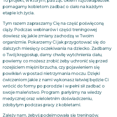
To projekt, w którym, patrząc okiem fizjoterapeutek
pomagamy kobietom zadbać o ciało na każdym
etapie ich życia.
Tym razem zapraszamy Cię na część poświęconą
ciąży. Podczas webinarów i części treningowej
dowiesz się jakie zmiany zachodzą w Twoim
organizmie. Pokarzemy Ci jak przygotować się do
dalszych miesięcy oczekiwania na dziecko. Zadbamy
o Twój kręgosłup, damy chwilę wytchnienia ciału,
powiemy co możesz zrobić żeby uchronić się przed
rozejściem mięśni brzucha, czy pojawieniem się
powikłań w postaci nietrzymania moczu. Dzięki
ćwiczeniom jakie z nami wykonasz łatwiej będzie Ci
wrócić do formy po porodzie i w pełni sił zadbać o
swoje maleństwo. Program parłyśmy na wiedzy
medycznej oraz wieloletnim doświadczeniu,
zdobytym podczas pracy z kobietami.
Zależy nam, żebyś podejmowała się treningów,