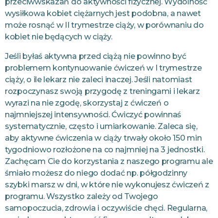
przeciwwskazań do aktywności fizycznej. Wydolność
wysiłkowa kobiet ciężarnych jest podobna, a nawet
może rosnąć w II trymestrze ciąży, w porównaniu do
kobiet nie będących w ciąży.
Jeśli byłaś aktywna przed ciążą nie powinno być
problemem kontynuowanie ćwiczeń w I trymestrze
ciąży, o ile lekarz nie zaleci inaczej. Jeśli natomiast
rozpoczynasz swoją przygodę z treningami i lekarz
wyrazi na nie zgodę, skorzystaj z ćwiczeń o
najmniejszej intensywności. Ćwiczyć powinnaś
systematycznie, często i umiarkowanie. Zaleca się,
aby aktywne ćwiczenia w ciąży trwały około 150 min
tygodniowo rozłożone na co najmniej na 3 jednostki.
Zachęcam Cie do korzystania z naszego programu ale
śmiało możesz do niego dodać np. półgodzinny
szybki marsz w dni, w które nie wykonujesz ćwiczeń z
programu. Wszystko zależy od Twojego
samopoczucia, zdrowia i oczywiście chęci. Regularna,