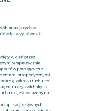
 osób pracujących w
ów, lekarzy, również
nięty w cień przez
cznym terapeutycznie
apeutów pracujących z
acjentami ortopedycznymi.
ntrolę zakresu ruchu, co
kręcenia czy zwichnięcia.
uchu nie jest narażony na
d aplikacji sztywnych
rzy zabezpieczaniu pacjenta