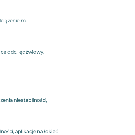
ciążenie m.
ące odc. lędźwiowy.
nia niestabilności,
ości, aplikacje na łokieć