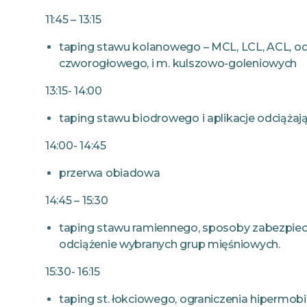
11:45 – 13:15
taping stawu kolanowego – MCL, LCL, ACL, od
czworogłowego, i m. kulszowo-goleniowych
13:15- 14:00
taping stawu biodrowego i aplikacje odciążaj
14:00- 14:45
przerwa obiadowa
14:45 – 15:30
taping stawu ramiennego, sposoby zabezpiecze
odciążenie wybranych grup mięśniowych.
15:30- 16:15
taping st. łokciowego, ograniczenia hipermobiln