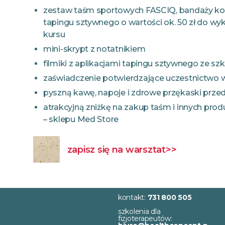
zestaw taśm sportowych FASCIQ, bandaży koh
tapingu sztywnego o wartości ok. 50 zł do wy
kursu
mini-skrypt z notatnikiem
filmiki z aplikacjami tapingu sztywnego ze szk
zaświadczenie potwierdzające uczestnictwo 
pyszną kawę, napoje i zdrowe przękaski przed,
atrakcyjną zniżkę na zakup taśm i innych pro
– sklepu Med Store
zapisz się na warsztat>>
kontakt:
731 800 505
szkolenia dla
fizjoterapeutów: