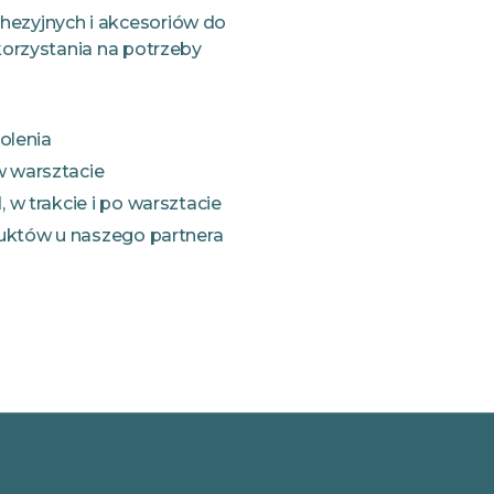
ezyjnych i akcesoriów do
korzystania na potrzeby
olenia
w warsztacie
 w trakcie i po warsztacie
duktów u naszego partnera