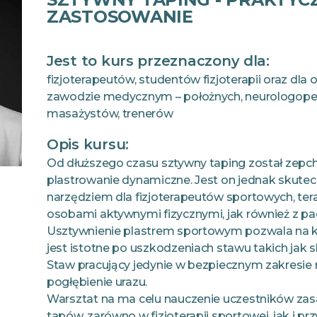
ZASTOSOWANIE
Jest to kurs przeznaczony dla:
fizjoterapeutów, studentów fizjoterapii oraz dla
zawodzie medycznym – położnych, neurologoped
masażystów, trenerów
Opis kursu:
Od dłuższego czasu sztywny taping został zepch
plastrowanie dynamiczne. Jest on jednak skute
narzędziem dla fizjoterapeutów sportowych, ter
osobami aktywnymi fizycznymi, jak również z p
Usztywnienie plastrem sportowym pozwala na ko
jest istotne po uszkodzeniach stawu takich jak s
Staw pracujący jedynie w bezpiecznym zakresie r
pogłębienie urazu.
Warsztat na ma celu nauczenie uczestników zasa
tapów, zarówno w fizjoterapii sportowej, jak i p