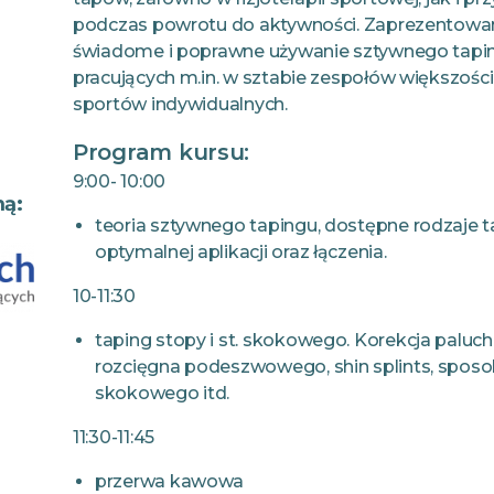
podczas powrotu do aktywności. Zaprezentowan
świadome i poprawne używanie sztywnego tapi
pracujących m.in. w sztabie zespołów większości
sportów indywidualnych.
Program kursu:
9:00- 10:00
mą:
teoria sztywnego tapingu, dostępne rodzaje t
optymalnej aplikacji oraz łączenia.
10-11:30
taping stopy i st. skokowego. Korekcja paluc
rozcięgna podeszwowego, shin splints, spos
skokowego itd.
11:30-11:45
przerwa kawowa