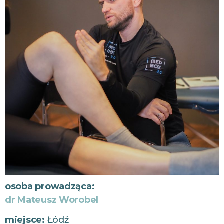
osoba prowadząca:
dr Mateusz Worobel
miejsce:
Łódź