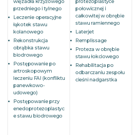
więzadła krzyżowego
protezoplastyce
przedniego i tylnego
połowicznej i
całkowitej w obrębie
Leczenie operacyjne
stawu ramiennego
łąkotek stawu
kolanowego
Laterjet
Rekonstrukcja
Remplissage
obrąbka stawu
Proteza w obrębie
biodrowego
stawu łokciowego
Postępowanie po
Rehabilitacja po
artroskopowym
odbarczaniu zespołu
leczeniu FAI (konfliktu
cieśni nadgarstka
panewkowo-
udowego)
Postępowanie przy
enedoprotezoplastyc
e stawu biodrowego