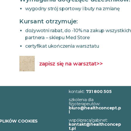
wygodny strój sportowy i buty na zmianę
Kursant otrzymuje:
dożywotni rabat, do -10% na zakup wszystki
partnera – sklepu Med Store
certyfikat ukończenia warsztatu
zapisz się na warsztat>>
kontakt:
731 800 505
szkolenia dla
fizjoterapeutów:
biuro@healthconcept.p
l
współpraca/gabinet:
 PLIKÓW COOKIES
kontakt@healthconcep
t.pl