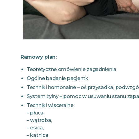
Ramowy plan:
Teoretyczne omówienie zagadnienia
Ogólne badanie pacjentki
Techniki homonalne – oś przysadka, podwzgórz
System żylny – pomoc w usuwaniu stanu zap
Techniki wisceralne:
– płuca,
– wątroba,
– esica,
– kątnica,