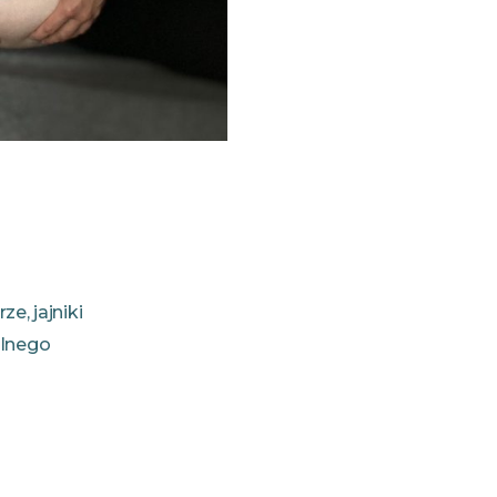
e, jajniki
alnego