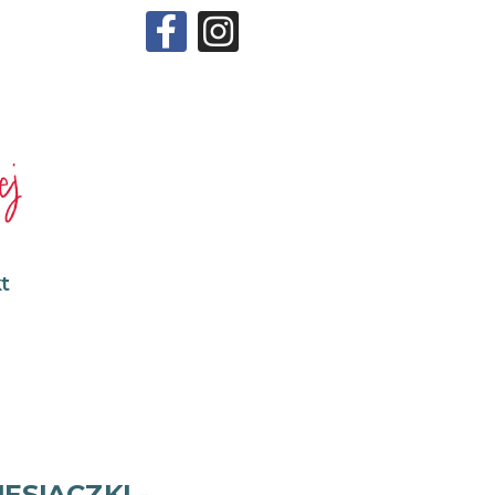
t
ESIĄCZKI -