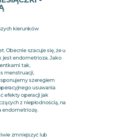
Ą
szych kierunków
. Obecnie szacuje się, że u
 jest endometrioza. Jako
jentkami tak,
 menstruacji,
Dysponujemy szeregiem
 operacyjnego usuwania
 efekty operacji jak
lczących z niepłodnością, na
a endometriozę.
iwie zmniejszyć lub