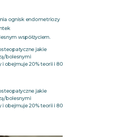
nia ognisk endometriozy
ntek
bolesnym współżyciem.
osteopatyczne jakie
zą/bolesnymi
i obejmuje 20% teorii i 80
osteopatyczne jakie
zą/bolesnymi
i obejmuje 20% teorii i 80