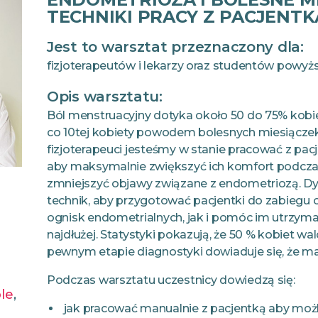
TECHNIKI PRACY Z PACJENTK
Jest to warsztat przeznaczony dla:
fizjoterapeutów i lekarzy oraz studentów powyż
Opis warsztatu:
Ból menstruacyjny dotyka około 50 do 75% kobiet
co 10tej kobiety powodem bolesnych miesiączek
fizjoterapeuci jesteśmy w stanie pracować z pac
aby maksymalnie zwiększyć ich komfort podczas
zmniejszyć objawy związane z endometriozą. 
technik, aby przygotować pacjentki do zabiegu
ognisk endometrialnych, jak i pomóc im utrzymać
najdłużej. Statystyki pokazują, że 50 % kobiet wa
pewnym etapie diagnostyki dowiaduje się, że m
Podczas warsztatu uczestnicy dowiedzą się:
le
,
jak pracować manualnie z pacjentką aby możl